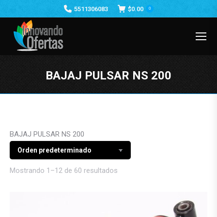
5511306083
$
0.00
0
BAJAJ PULSAR NS 200
Estás aquí:
BAJAJ PULSAR NS 200
Mostrando 1–12 de 60 resultados