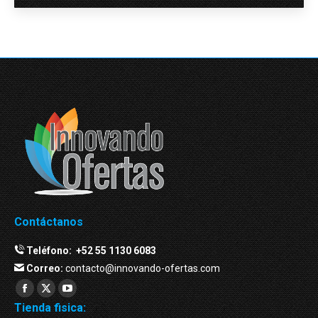
Contáctanos
Teléfono:
+52 55 1130 6083
Correo:
contacto@innovando-ofertas.com
Facebook
Twitter
YouTube
Tienda fisica:
page
page
page