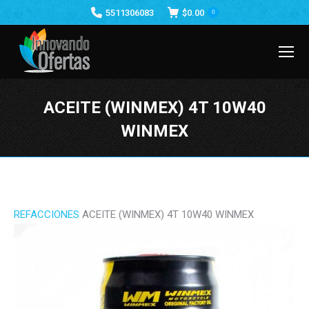
5511306083
$
0.00
0
ACEITE (WINMEX) 4T 10W40
WINMEX
Estás aquí:
REFACCIONES
ACEITE (WINMEX) 4T 10W40 WINMEX