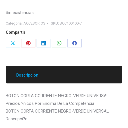
Sin existencias
Categoría:
ACCESORIOS
SKU:
BCC100100-7
Compartir
Share
Share
Share
Share
Share
on
on
on
on
on
X
Pinterest
LinkedIn
WhatsApp
Facebook
Descripción
BOTON CORTA CORRIENTE NEGRO-VERDE UNIVERSAL
Precios ?nicos Por Encima De La Competencia
BOTON CORTA CORRIENTE NEGRO-VERDE UNIVERSAL
Descripci?n