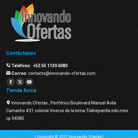
Contáctanos
Teléfono:
+52 55 1130 6083
Correo:
contacto@innovando-ofertas.com
Facebook
Twitter
YouTube
Tienda fisica:
page
page
page
opens
opens
opens
Innovando Ofertas , Periférico Boulevard Manuel Avila
in
in
in
Camacho #21 colonia Viveros de la loma Tlalnepantla edo mex
new
new
new
cp 54080
window
window
window
| Copyright © 2017 Innovando Ofertas |