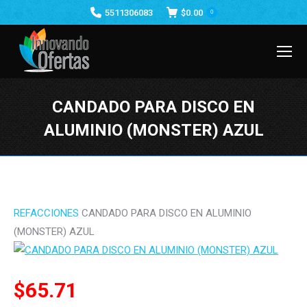
5511306083
$
0.00
0
CANDADO PARA DISCO EN
ALUMINIO (MONSTER) AZUL
Estás aquí:
REFACCIONES
CANDADO PARA DISCO EN ALUMINIO
(MONSTER) AZUL
$
65.71