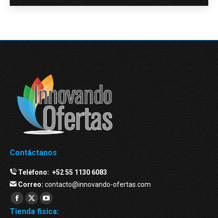
Contáctanos
Teléfono:
+52 55 1130 6083
Correo:
contacto@innovando-ofertas.com
Facebook
Twitter
YouTube
Tienda fisica:
page
page
page