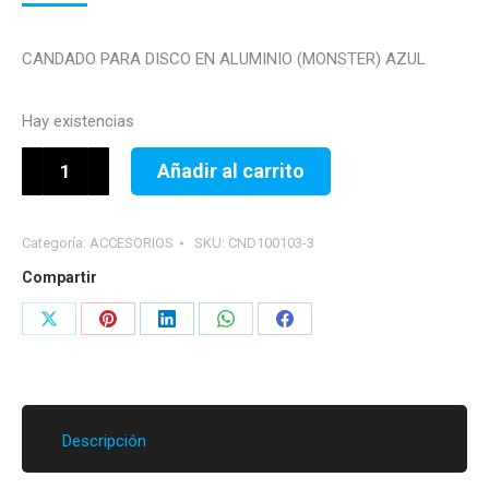
CANDADO PARA DISCO EN ALUMINIO (MONSTER) AZUL
Hay existencias
CANDADO
Añadir al carrito
PARA
DISCO
Categoría:
ACCESORIOS
SKU:
CND100103-3
EN
ALUMINIO
Compartir
(MONSTER)
Share
Share
Share
Share
Share
AZUL
on
on
on
on
on
cantidad
X
Pinterest
LinkedIn
WhatsApp
Facebook
Descripción