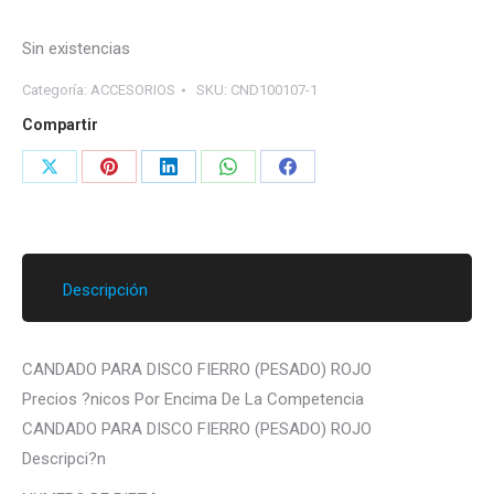
Sin existencias
Categoría:
ACCESORIOS
SKU:
CND100107-1
Compartir
Share
Share
Share
Share
Share
on
on
on
on
on
X
Pinterest
LinkedIn
WhatsApp
Facebook
Descripción
CANDADO PARA DISCO FIERRO (PESADO) ROJO
Precios ?nicos Por Encima De La Competencia
CANDADO PARA DISCO FIERRO (PESADO) ROJO
Descripci?n