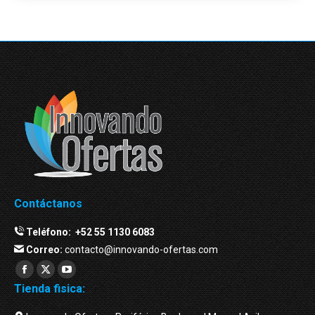
Contáctanos
Teléfono:
+52 55 1130 6083
Correo:
contacto@innovando-ofertas.com
Facebook
Twitter
YouTube
Tienda fisica:
page
page
page
opens
opens
opens