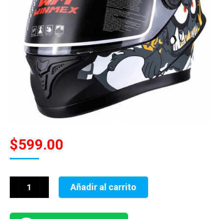
$
599.00
CASCO
Añadir al carrito
NIÑO
CERRADO