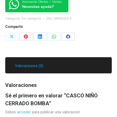
BOMBA
Innovando Ofertas / Ventas
Necesitas ayuda?
cantidad
Categoría:
Sin categoria
SKU:
MX02025-4
Compartir
Share
Share
Share
Share
Share
on
on
on
on
on
X
Pinterest
LinkedIn
WhatsApp
Facebook
Valoraciones (0)
Valoraciones
Sé el primero en valorar “CASCO NIÑO
CERRADO BOMBA”
Debes
acceder
para publicar una valoración.