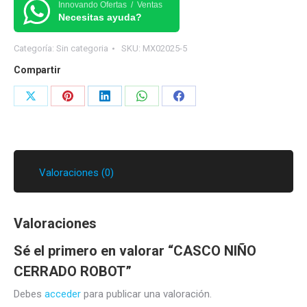
ROBOT
Innovando Ofertas / Ventas
Necesitas ayuda?
cantidad
Categoría:
Sin categoria
SKU:
MX02025-5
Compartir
Share
Share
Share
Share
Share
on
on
on
on
on
X
Pinterest
LinkedIn
WhatsApp
Facebook
Valoraciones (0)
Valoraciones
Sé el primero en valorar “CASCO NIÑO
CERRADO ROBOT”
Debes
acceder
para publicar una valoración.