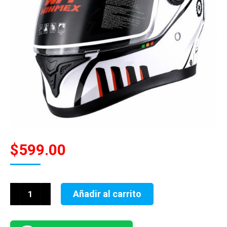
$
599.00
CASCO
Añadir al carrito
NIÑO
CERRADO