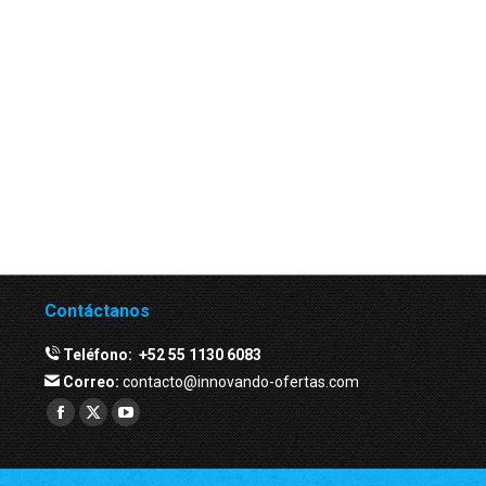
Contáctanos
Teléfono:
+52 55 1130 6083
Correo:
contacto@innovando-ofertas.com
Facebook
Twitter
YouTube
page
page
page
opens
opens
opens