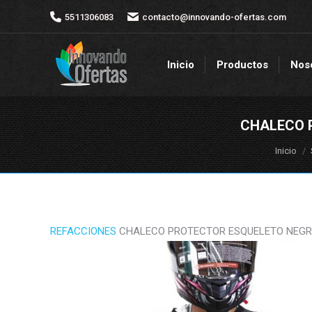
5511306083
5511306083
contacto@innovando-ofertas.com
contacto@innovando-ofertas.com
Inicio
Productos
Nos
Inicio
Productos
Nos
CHALECO 
Estás aq
Inicio
REFACCIONES
CHALECO PROTECTOR ESQUELETO NEGRO