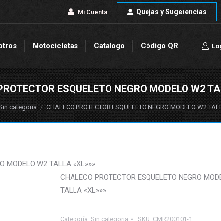
Quejas y Sugerencias
Quejas y Sugerencias
Mi Cuenta
Mi Cuenta
otros
Motocicletas
Catalogo
Código QR
Lo
otros
Motocicletas
Catalogo
Código QR
Lo
PROTECTOR ESQUELETO NEGRO MODELO W2 TAL
uí:
Sin categoria
CHALECO PROTECTOR ESQUELETO NEGRO MODELO W2 TALL
 MODELO W2 TALLA «XL»»»
CHALECO PROTECTOR ESQUELETO NEGRO MOD
TALLA «XL»»»
Categoría:
Sin categoria
SKU:
CMR200101-1