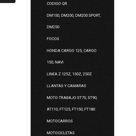
CODIGO QR
DM150, DM200, DM200 SPORT,
DM250
FOCOS
HONDA CARGO 125, CARGO
150, NAVI
LINEA Z 125Z, 150Z, 250Z
LLANTAS Y CAMARAS
MOTO-TRABAJO ST70, ST90,
AT110, FT125, FT150, FT180
MOTOCARROS
MOTOCICLETAS