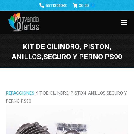
5511306083
$
0.00
0
KIT DE CILINDRO, PISTON,
ANILLOS,SEGURO Y PERNO PS90
Estás aquí:
REFACCIONES
KIT DE CILINDRO, PISTON, ANILLOS,SEGURO Y
PERNO PS90