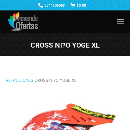
5511306083
$
0.00
0
CROSS NI?O YOGE XL
Estás aquí:
REFACCIONES
CROSS NI?O YOGE XL