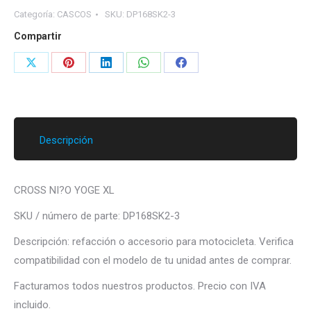
Categoría:
CASCOS
SKU:
DP168SK2-3
Compartir
Share
Share
Share
Share
Share
on
on
on
on
on
X
Pinterest
LinkedIn
WhatsApp
Facebook
Descripción
CROSS NI?O YOGE XL
SKU / número de parte: DP168SK2-3
Descripción: refacción o accesorio para motocicleta. Verifica
compatibilidad con el modelo de tu unidad antes de comprar.
Facturamos todos nuestros productos. Precio con IVA
incluido.