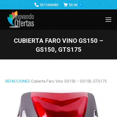
5511306083
$
0.00
0
CUBIERTA FARO VINO GS150 –
GS150, GTS175
Estás aquí:
REFACCIONES
Cubierta Faro Vino GS150 – GS150, GTS175