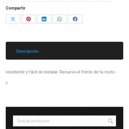
Compartir
Share
Share
Share
Share
Share
on
on
on
on
on
X
Pinterest
LinkedIn
WhatsApp
Facebook
Descripción
resistente y fácil de instalar. Renueva el frente de tu moto.
«