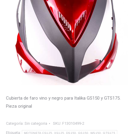
Cubierta de faro vino y negro para Italika GS150 y GTS175.
Pieza original
Categoría:
Sin categoria
SKU:
F13010499-2
Etiqueta:
MOTONETA CS125, XS125, DS150, GS150, WS150, GTS175