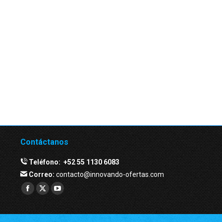
Contáctanos
Teléfono:
+52 55 1130 6083
Correo:
contacto@innovando-ofertas.com
Facebook
Twitter
YouTube
page
page
page
opens
opens
opens