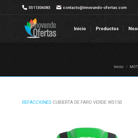
5511306083
5511306083
contacto@innovando-ofertas.com
contacto@innovando-ofertas.com
Inicio
Productos
Nos
Inicio
Productos
Nos
Estás aquí:
Inicio
MOTO
REFACCIONES
CUBIERTA DE FARO VERDE WS150