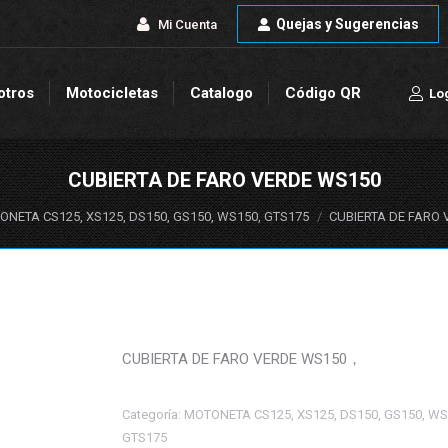
Quejas y Sugerencias
Quejas y Sugerencias
Mi Cuenta
Mi Cuenta
otros
Motocicletas
Catalogo
Código QR
Lo
otros
Motocicletas
Catalogo
Código QR
Lo
CUBIERTA DE FARO VERDE WS150
NETA CS125, XS125, DS150, GS150, WS150, GTS175
CUBIERTA DE FARO
CUBIERTA DE FARO VERDE WS150，
Categoría:
MOTONETA CS125, XS125, DS150, GS150, WS
GTS175