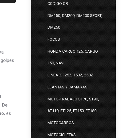
CODIGO QR
DM150, DM200, DM200 SPORT,
DM250
FOCOS
HONDA CARGO 125, CARGO
ka
 golpes
150, NAVI
LINEA Z 125Z, 150Z, 250Z
LLANTAS Y CAMARAS
l
MOTO-TRABAJO ST70, ST90,
.
De
AT110, FT125, FT150, FT180
mo
, es
MOTOCARROS
MOTOCICLETAS