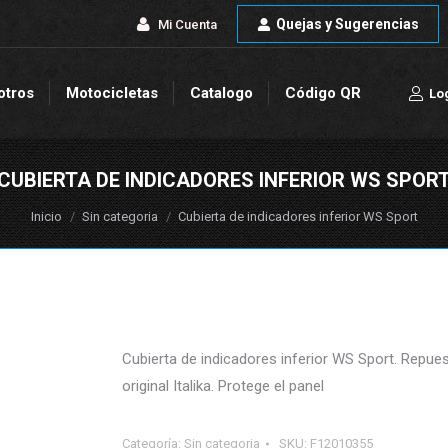
Quejas y Sugerencias
Quejas y Sugerencias
Mi Cuenta
Mi Cuenta
otros
Motocicletas
Catalogo
Código QR
Lo
otros
Motocicletas
Catalogo
Código QR
Lo
CUBIERTA DE INDICADORES INFERIOR WS SPOR
Estás aquí:
Inicio
Sin categoria
Cubierta de indicadores inferior WS Sport
Cubierta de indicadores inferior WS Sport. Repue
original Italika. Protege el panel
Categoría:
Sin categoria
SKU:
F12010355