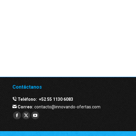
Contáctanos
Teléfono:
+52 55 1130 6083
Correo:
contacto@innovando-ofertas.com
Facebook
Twitter
YouTube
page
page
page
opens
opens
opens