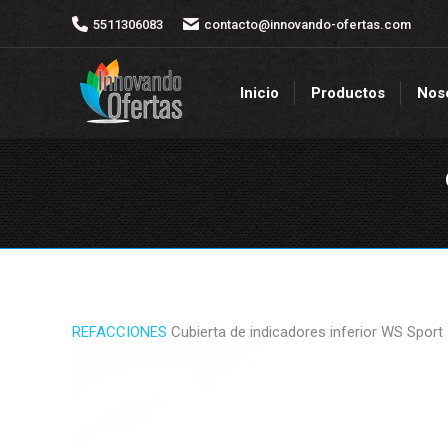
5511306083
5511306083
contacto@innovando-ofertas.com
contacto@innovando-ofertas.com
Inicio
Productos
Nos
Inicio
Productos
Nos
REFACCIONES
Cubierta de indicadores inferior WS Sport