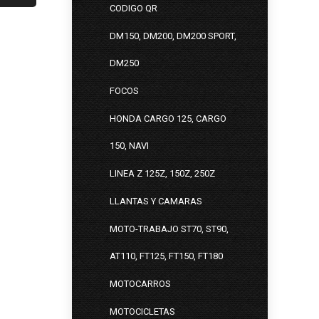
CODIGO QR
DM150, DM200, DM200 SPORT,
DM250
FOCOS
HONDA CARGO 125, CARGO
150, NAVI
LINEA Z 125Z, 150Z, 250Z
LLANTAS Y CAMARAS
MOTO-TRABAJO ST70, ST90,
AT110, FT125, FT150, FT180
MOTOCARROS
MOTOCICLETAS