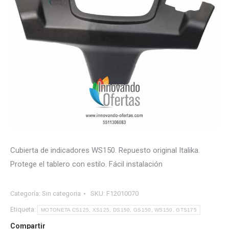
Cubierta de indicadores WS150. Repuesto original Italika.
Protege el tablero con estilo. Fácil instalación
Categoría:
Sin categoria
SKU:
F12010070
Etiqueta:
MOTONETA CS125, XS125, DS150, GS150, WS150, GTS175
Compartir