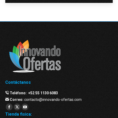
Contáctanos
Teléfono:
+52 55 1130 6083
Correo:
contacto@innovando-ofertas.com
Facebook
Twitter
YouTube
Tienda fisica:
page
page
page