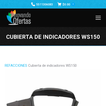
5511306083
$
0.00
0
CUBIERTA DE INDICADORES WS150
Estás aquí:
REFACCIONES
Cubierta de indicadores WS150