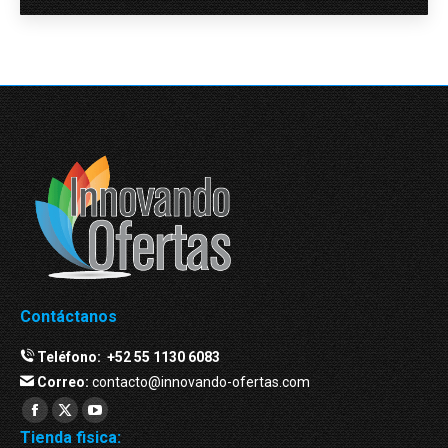
Contáctanos
Teléfono:
+52 55 1130 6083
Correo:
contacto@innovando-ofertas.com
Facebook
Twitter
YouTube
Tienda fisica:
page
page
page