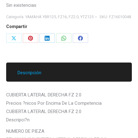
Sin existencias
Categoría:
YAMAHA YBR125, FZ16, FZ2.0, YTZ125
SKU:
FZ16010048
Compartir
Share
Share
Share
Share
Share
on
on
on
on
on
X
Pinterest
LinkedIn
WhatsApp
Facebook
Descripción
CUBIERTA LATERAL DERECHA FZ 2.0
Precios ?nicos Por Encima De La Competencia
CUBIERTA LATERAL DERECHA FZ 2.0
Descripci?n
NUMERO DE PIEZA