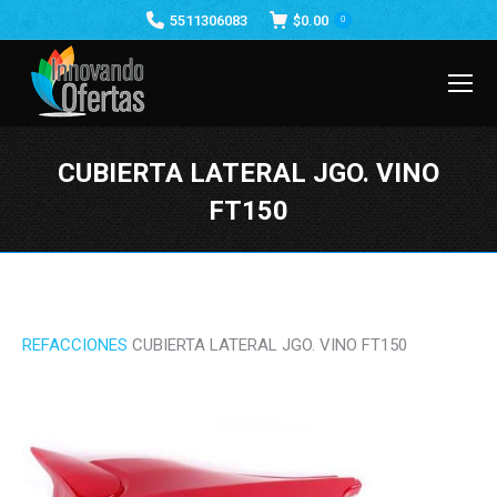
5511306083
$
0.00
0
CUBIERTA LATERAL JGO. VINO
FT150
Estás aquí:
REFACCIONES
CUBIERTA LATERAL JGO. VINO FT150