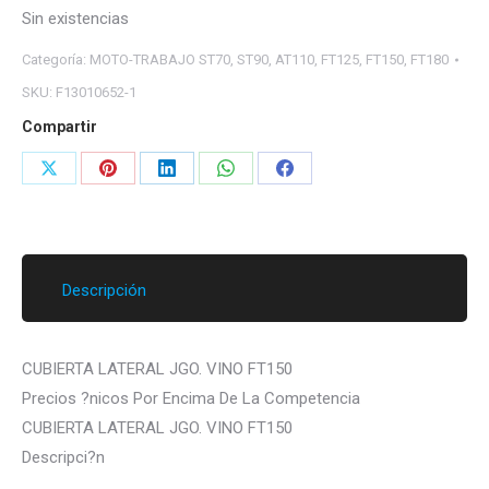
Sin existencias
Categoría:
MOTO-TRABAJO ST70, ST90, AT110, FT125, FT150, FT180
SKU:
F13010652-1
Compartir
Share
Share
Share
Share
Share
on
on
on
on
on
X
Pinterest
LinkedIn
WhatsApp
Facebook
Descripción
CUBIERTA LATERAL JGO. VINO FT150
Precios ?nicos Por Encima De La Competencia
CUBIERTA LATERAL JGO. VINO FT150
Descripci?n