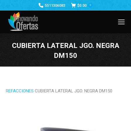
5511306083
$
0.00
0
CUBIERTA LATERAL JGO. NEGRA
DM150
Estás aquí:
REFACCIONES
CUBIERTA LATERAL JGO. NEGRA DM150