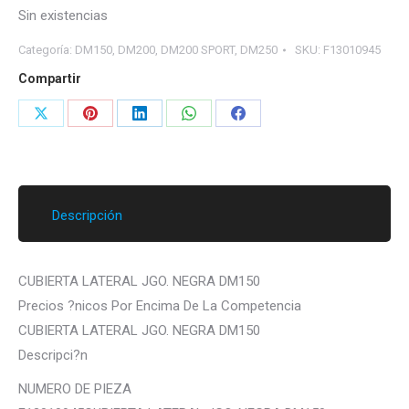
Sin existencias
Categoría:
DM150, DM200, DM200 SPORT, DM250
SKU:
F13010945
Compartir
Share
Share
Share
Share
Share
on
on
on
on
on
X
Pinterest
LinkedIn
WhatsApp
Facebook
Descripción
CUBIERTA LATERAL JGO. NEGRA DM150
Precios ?nicos Por Encima De La Competencia
CUBIERTA LATERAL JGO. NEGRA DM150
Descripci?n
NUMERO DE PIEZA