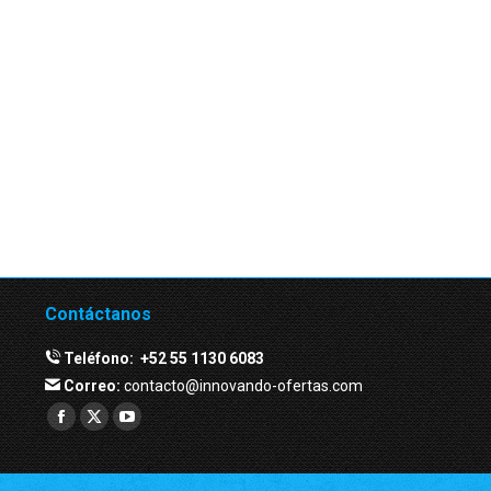
Contáctanos
Teléfono:
+52 55 1130 6083
Correo:
contacto@innovando-ofertas.com
Facebook
Twitter
YouTube
page
page
page
opens
opens
opens