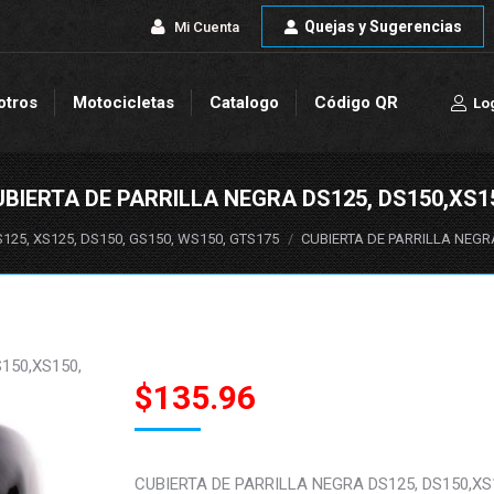
Quejas y Sugerencias
Quejas y Sugerencias
Mi Cuenta
Mi Cuenta
otros
Motocicletas
Catalogo
Código QR
Lo
otros
Motocicletas
Catalogo
Código QR
Lo
BIERTA DE PARRILLA NEGRA DS125, DS150,XS1
25, XS125, DS150, GS150, WS150, GTS175
CUBIERTA DE PARRILLA NEGRA
150,XS150,
$
135.96
CUBIERTA DE PARRILLA NEGRA DS125, DS150,X