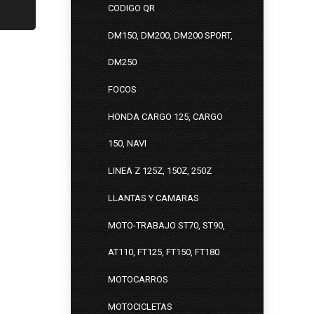
CODIGO QR
DM150, DM200, DM200 SPORT,
DM250
FOCOS
HONDA CARGO 125, CARGO
150, NAVI
LINEA Z 125Z, 150Z, 250Z
LLANTAS Y CAMARAS
MOTO-TRABAJO ST70, ST90,
AT110, FT125, FT150, FT180
MOTOCARROS
MOTOCICLETAS