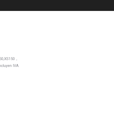
150,XS150，
ncluyen IVA.