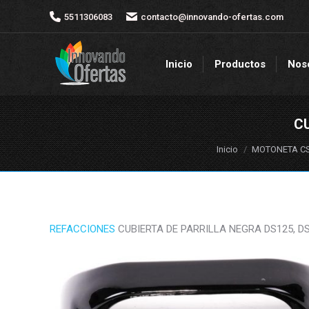
5511306083
5511306083
contacto@innovando-ofertas.com
contacto@innovando-ofertas.com
Inicio
Productos
Nos
Inicio
Productos
Nos
CU
Estás aquí:
Inicio
MOTONETA CS1
REFACCIONES
CUBIERTA DE PARRILLA NEGRA DS125, DS