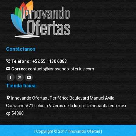
Contáctanos
Teléfono:
+52 55 1130 6083
Correo:
contacto@innovando-ofertas.com
Facebook
Twitter
YouTube
Tienda fisica:
page
page
page
opens
opens
opens
Innovando Ofertas , Periférico Boulevard Manuel Avila
in
in
in
Camacho #21 colonia Viveros de la loma Tlalnepantla edo mex
new
new
new
cp 54080
window
window
window
| Copyright © 2017 Innovando Ofertas |