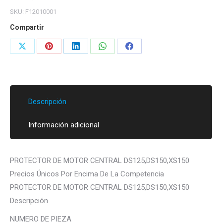
SKU:
F12010001
Compartir
Share
Share
Share
Share
Share
on
on
on
on
on
X
Pinterest
LinkedIn
WhatsApp
Facebook
Descripción
Información adicional
PROTECTOR DE MOTOR CENTRAL DS125,DS150,XS150
Precios Únicos Por Encima De La Competencia
PROTECTOR DE MOTOR CENTRAL DS125,DS150,XS150
Descripción
NUMERO DE PIEZA