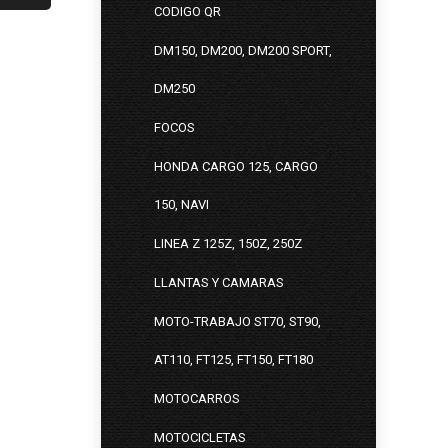
CODIGO QR
DM150, DM200, DM200 SPORT,
DM250
FOCOS
HONDA CARGO 125, CARGO
150, NAVI
LINEA Z 125Z, 150Z, 250Z
LLANTAS Y CAMARAS
MOTO-TRABAJO ST70, ST90,
AT110, FT125, FT150, FT180
MOTOCARROS
MOTOCICLETAS