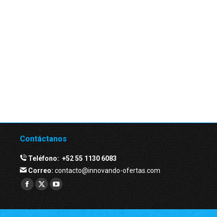
Contáctanos
Teléfono:
+52 55 1130 6083
Correo:
contacto@innovando-ofertas.com
Facebook
Twitter
YouTube
page
page
page
opens
opens
opens