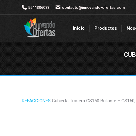
5511306083
5511306083
contacto@innovando-ofertas.com
contacto@innovando-ofertas.com
Inicio
Productos
Nos
Inicio
Productos
Nos
CUB
REFACCIONES
Cubierta Trasera GS150 Brillante – GS150