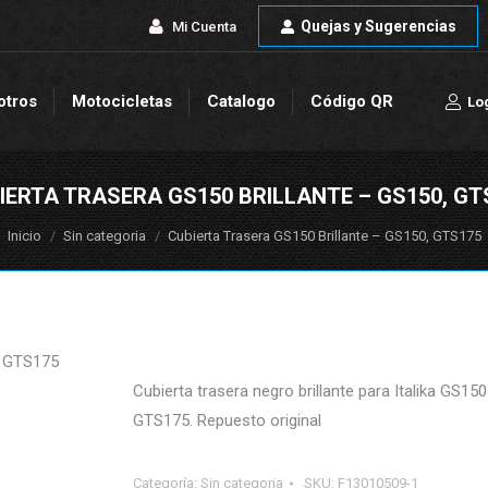
Quejas y Sugerencias
Quejas y Sugerencias
Mi Cuenta
Mi Cuenta
otros
Motocicletas
Catalogo
Código QR
Lo
otros
Motocicletas
Catalogo
Código QR
Lo
IERTA TRASERA GS150 BRILLANTE – GS150, GT
Estás aquí:
Inicio
Sin categoria
Cubierta Trasera GS150 Brillante – GS150, GTS175
, GTS175
Cubierta trasera negro brillante para Italika GS150
GTS175. Repuesto original
Categoría:
Sin categoria
SKU:
F13010509-1