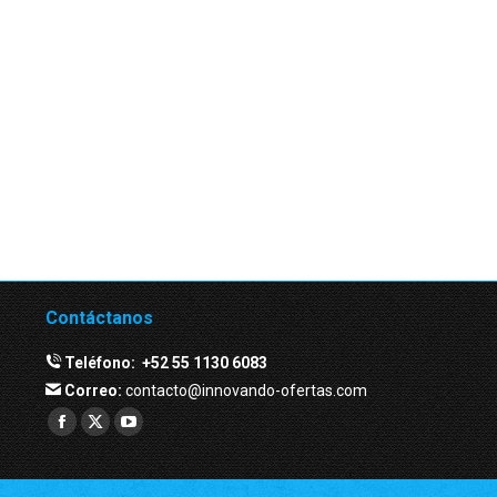
Contáctanos
Teléfono:
+52 55 1130 6083
Correo:
contacto@innovando-ofertas.com
Facebook
Twitter
YouTube
page
page
page
opens
opens
opens