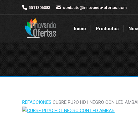
5511306083
5511306083
contacto@innovando-ofertas.com
contacto@innovando-ofertas.com
Inicio
Productos
Nos
Inicio
Productos
Nos
REFACCIONES
CUBRE PU?O HD1 NEGRO CON LED AMBA