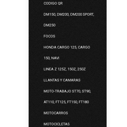
CODIGO QR
DM150, DM200, DM200 SPORT,
DM250
FOCOS
HONDA CARGO 125, CARGO
150, NAVI
LINEA Z 125Z, 150Z, 250Z
LLANTAS Y CAMARAS
MOTO-TRABAJO ST70, ST90,
AT110, FT125, FT150, FT180
MOTOCARROS
MOTOCICLETAS