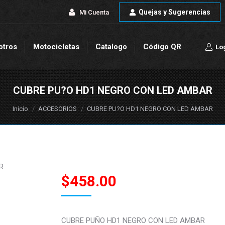
Quejas y Sugerencias
Quejas y Sugerencias
Mi Cuenta
Mi Cuenta
otros
Motocicletas
Catalogo
Código QR
Lo
otros
Motocicletas
Catalogo
Código QR
Lo
CUBRE PU?O HD1 NEGRO CON LED AMBAR
Estás aquí:
Inicio
ACCESORIOS
CUBRE PU?O HD1 NEGRO CON LED AMBAR
R
$
458.00
CUBRE PUÑO HD1 NEGRO CON LED AMBAR