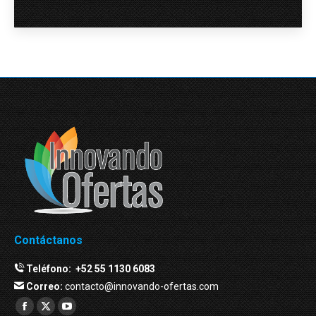
Contáctanos
Teléfono:
+52 55 1130 6083
Correo:
contacto@innovando-ofertas.com
Facebook
Twitter
YouTube