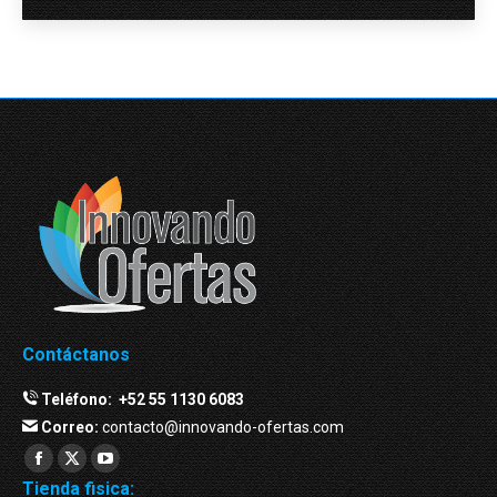
Contáctanos
Teléfono:
+52 55 1130 6083
Correo:
contacto@innovando-ofertas.com
Facebook
Twitter
YouTube
Tienda fisica: