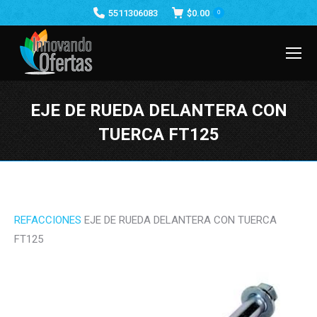
5511306083
$
0.00
0
EJE DE RUEDA DELANTERA CON
TUERCA FT125
Estás aquí:
REFACCIONES
EJE DE RUEDA DELANTERA CON TUERCA
FT125