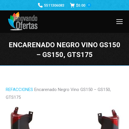
5511306083
$
0.00
0
ENCARENADO NEGRO VINO GS150
– GS150, GTS175
Estás aquí:
REFACCIONES
Encarenado Negro Vino GS150 – GS150,
GTS175