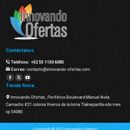
Contáctanos
Teléfono:
+52 55 1130 6083
Correo:
contacto@innovando-ofertas.com
Facebook
Twitter
YouTube
Tienda fisica:
page
page
page
opens
opens
opens
Innovando Ofertas , Periférico Boulevard Manuel Avila
in
in
in
Camacho #21 colonia Viveros de la loma Tlalnepantla edo mex
new
new
new
cp 54080
window
window
window
| Copyright © 2017 Innovando Ofertas |