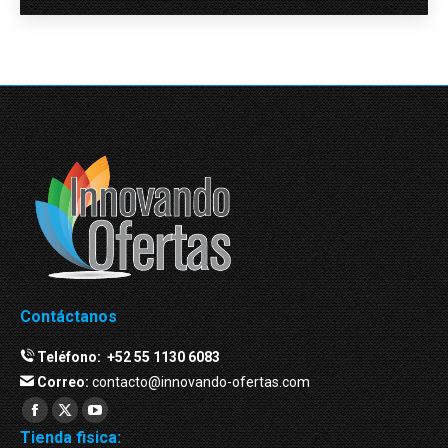
Contáctanos
Teléfono:
+52 55 1130 6083
Correo:
contacto@innovando-ofertas.com
Facebook
Twitter
YouTube
Tienda fisica:
page
page
page