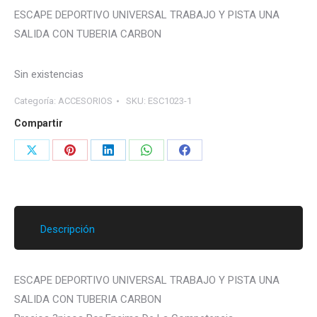
ESCAPE DEPORTIVO UNIVERSAL TRABAJO Y PISTA UNA
SALIDA CON TUBERIA CARBON
Sin existencias
Categoría:
ACCESORIOS
SKU:
ESC1023-1
Compartir
Share
Share
Share
Share
Share
on
on
on
on
on
X
Pinterest
LinkedIn
WhatsApp
Facebook
Descripción
ESCAPE DEPORTIVO UNIVERSAL TRABAJO Y PISTA UNA
SALIDA CON TUBERIA CARBON