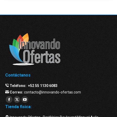
Contáctanos
Teléfono:
+52 55 1130 6083
Correo:
contacto@innovando-ofertas.com
Facebook
Twitter
YouTube
Tienda fisica:
page
page
page
opens
opens
opens