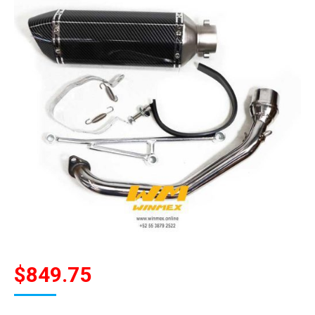
$
849.75