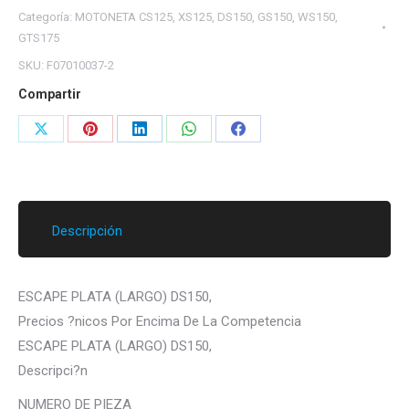
Categoría:
MOTONETA CS125, XS125, DS150, GS150, WS150,
GTS175
SKU:
F07010037-2
Compartir
Share
Share
Share
Share
Share
on
on
on
on
on
X
Pinterest
LinkedIn
WhatsApp
Facebook
Descripción
ESCAPE PLATA (LARGO) DS150,
Precios ?nicos Por Encima De La Competencia
ESCAPE PLATA (LARGO) DS150,
Descripci?n
NUMERO DE PIEZA