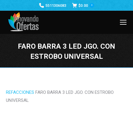
5511306083
$
0.00
0
FARO BARRA 3 LED JGO. CON
ESTROBO UNIVERSAL
Estás aquí:
REFACCIONES
FARO BARRA 3 LED JGO. CON ESTROBO
UNIVERSAL