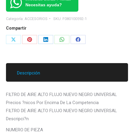
Necesitas ayuda?
FLUJO
NUEVO
Categoría:
ACCESORIOS
SKU:
F080100592-1
NEGRO
Compartir
cantidad
Share
Share
Share
Share
Share
on
on
on
on
on
X
Pinterest
LinkedIn
WhatsApp
Facebook
Descripción
FILTRO DE AIRE ALTO FLUJO NUEVO NEGRO UNIVERSAL
Precios ?nicos Por Encima De La Competencia
FILTRO DE AIRE ALTO FLUJO NUEVO NEGRO UNIVERSAL
Descripci?n
NUMERO DE PIEZA