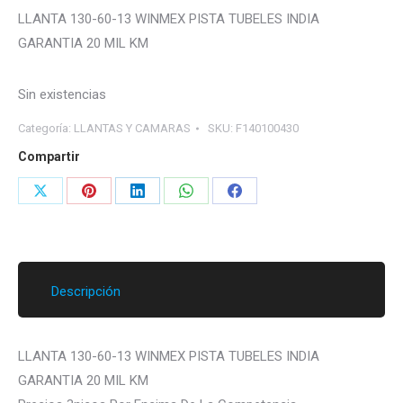
LLANTA 130-60-13 WINMEX PISTA TUBELES INDIA
GARANTIA 20 MIL KM
Sin existencias
Categoría:
LLANTAS Y CAMARAS
SKU:
F140100430
Compartir
Share
Share
Share
Share
Share
on
on
on
on
on
X
Pinterest
LinkedIn
WhatsApp
Facebook
Descripción
LLANTA 130-60-13 WINMEX PISTA TUBELES INDIA
GARANTIA 20 MIL KM