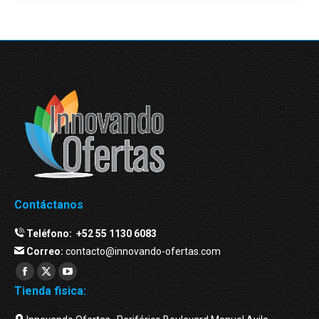
Contáctanos
Teléfono:
+52 55 1130 6083
Correo:
contacto@innovando-ofertas.com
Facebook
Twitter
YouTube
Tienda fisica:
page
page
page
opens
opens
opens