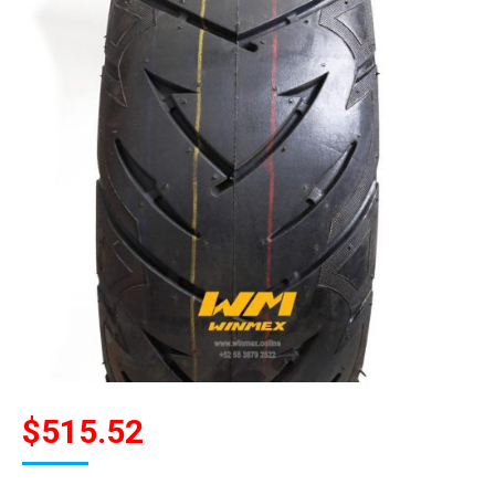
$
515.52