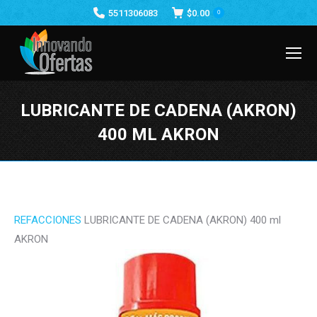
5511306083
$
0.00
0
LUBRICANTE DE CADENA (AKRON)
400 ML AKRON
Estás aquí:
REFACCIONES
LUBRICANTE DE CADENA (AKRON) 400 ml
AKRON