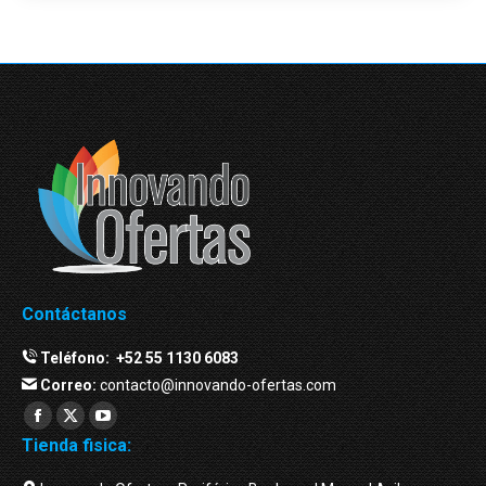
Contáctanos
Teléfono:
+52 55 1130 6083
Correo:
contacto@innovando-ofertas.com
Facebook
Twitter
YouTube
Tienda fisica:
page
page
page
opens
opens
opens