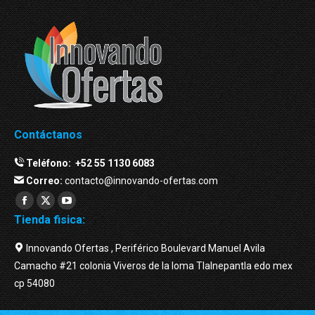
Contáctanos
Teléfono:
+52 55 1130 6083
Correo:
contacto@innovando-ofertas.com
Facebook
Twitter
YouTube
Tienda fisica:
page
page
page
opens
opens
opens
Innovando Ofertas , Periférico Boulevard Manuel Avila
in
in
in
Camacho #21 colonia Viveros de la loma Tlalnepantla edo mex
new
new
new
cp 54080
window
window
window