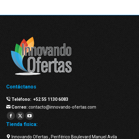
Contáctanos
Teléfono:
+52 55 1130 6083
Correo:
contacto@innovando-ofertas.com
Facebook
Twitter
YouTube
Tienda fisica:
page
page
page
opens
opens
opens
Innovando Ofertas , Periférico Boulevard Manuel Avila