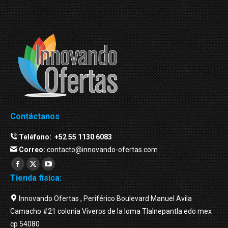
Contáctanos
Teléfono:
+52 55 1130 6083
Correo:
contacto@innovando-ofertas.com
Facebook
Twitter
YouTube
Tienda fisica:
page
page
page
opens
opens
opens
Innovando Ofertas , Periférico Boulevard Manuel Avila
in
in
in
Camacho #21 colonia Viveros de la loma Tlalnepantla edo mex
new
new
new
cp 54080