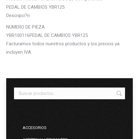
PEDAL DE CAMBIOS YBR125
Descripci?n
NUMERO DE PIEZA
YBR100116PEDAL DE CAMBIOS YBR125
Facturamos todos nuestros productos y los precios ya
incluyen IVA.
ACCESORIOS