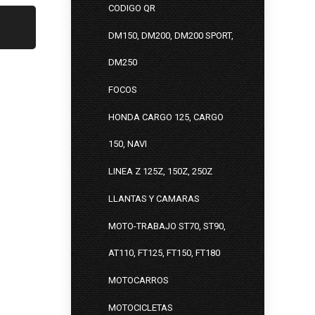
CODIGO QR
DM150, DM200, DM200 SPORT,
DM250
FOCOS
HONDA CARGO 125, CARGO
150, NAVI
LINEA Z 125Z, 150Z, 250Z
LLANTAS Y CAMARAS
MOTO-TRABAJO ST70, ST90,
AT110, FT125, FT150, FT180
MOTOCARROS
MOTOCICLETAS