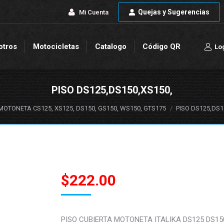
Quejas y Sugerencias
Quejas y Sugerencias
Mi Cuenta
Mi Cuenta
otros
Motocicletas
Catalogo
Código QR
Lo
otros
Motocicletas
Catalogo
Código QR
Lo
PISO DS125,DS150,XS150,
uí:
MOTONETA CS125, XS125, DS150, GS150, WS150, GTS175
PISO DS125,DS1
$
222.00
PISO CUBIERTA MOTONETA ITALIKA DS125 DS15