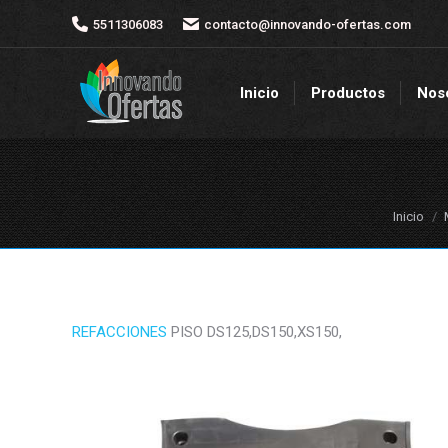
5511306083
5511306083
contacto@innovando-ofertas.com
contacto@innovando-ofertas.com
Inicio
Productos
Nos
Inicio
Productos
Nos
Estás aq
Inicio
REFACCIONES
PISO DS125,DS150,XS150,