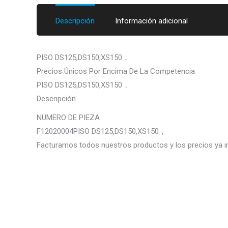
Descripción
Información adicional
PISO DS125,DS150,XS150，
Precios Únicos Por Encima De La Competencia
PISO DS125,DS150,XS150，
Descripción
NUMERO DE PIEZA
F12020004PISO DS125,DS150,XS150，
Facturamos todos nuestros productos y los precios ya i