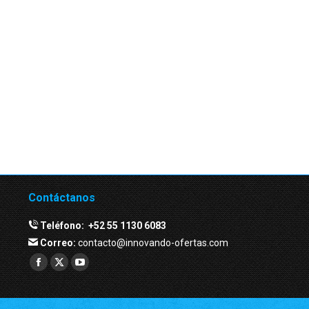
Contáctanos
Teléfono:
+52 55 1130 6083
Correo:
contacto@innovando-ofertas.com
Facebook
Twitter
YouTube
page
page
page
opens
opens
opens