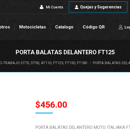
Quejas y Sugerencias
Quejas y Sugerencias
Mi Cuenta
Mi Cuenta
otros
Motocicletas
Catalogo
Código QR
Lo
otros
Motocicletas
Catalogo
Código QR
Lo
PORTA BALATAS DELANTERO FT125
-TRABAJO ST70, ST90, AT110, FT125, FT150, FT180
PORTA BALATAS DEL
$
456.00
PORTA BALATAS DELANTERO MOTO ITALIAKA F