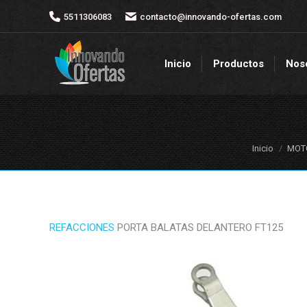
5511306083
5511306083
contacto@innovando-ofertas.com
contacto@innovando-ofertas.com
Inicio
Productos
Nos
Inicio
Productos
Nos
Estás aquí:
Inicio
MOTO
REFACCIONES
PORTA BALATAS DELANTERO FT125