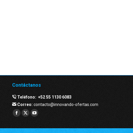
Contáctanos
Teléfono:
+52 55 1130 6083
Correo:
contacto@innovando-ofertas.com
Facebook
Twitter
YouTube
page
page
page
opens
opens
opens