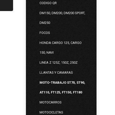
CODIGO QR
DM150, DM200, DM200 SPORT,
DM250
FOCOS
HONDA CARGO 125, CARGO
150, NAVI
LINEA Z 125Z, 150Z, 250Z
LLANTAS Y CAMARAS
MOTO-TRABAJO ST70, ST90,
AT110, FT125, FT150, FT180
MOTOCARROS
MOTOCICLETAS