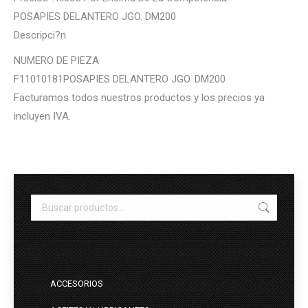
POSAPIES DELANTERO JGO. DM200
Descripci?n
NUMERO DE PIEZA
F11010181POSAPIES DELANTERO JGO. DM200
Facturamos todos nuestros productos y los precios ya
incluyen IVA.
ACCESORIOS