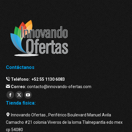
Contáctanos
Teléfono:
+52 55 1130 6083
Correo:
contacto@innovando-ofertas.com
Facebook
Twitter
YouTube
Tienda fisica:
page
page
page
opens
opens
opens
Innovando Ofertas , Periférico Boulevard Manuel Avila
in
in
in
Camacho #21 colonia Viveros de la loma Tlalnepantla edo mex
new
new
new
cp 54080