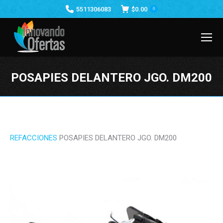
5511306083
$
0.00
0
POSAPIES DELANTERO JGO. DM200
Estás aquí:
REFACCIONES
POSAPIES DELANTERO JGO. DM200