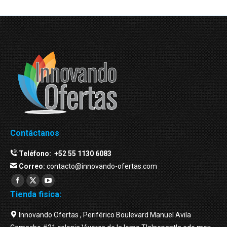
Contáctanos
Teléfono:
+52 55 1130 6083
Correo:
contacto@innovando-ofertas.com
Facebook
Twitter
YouTube
Tienda fisica:
page
page
page
opens
opens
opens
Innovando Ofertas , Periférico Boulevard Manuel Avila
in
in
in