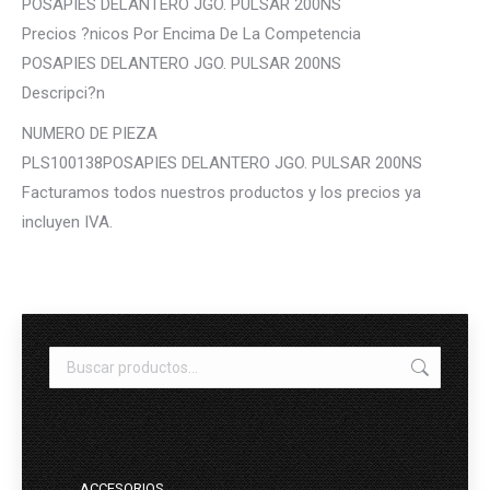
POSAPIES DELANTERO JGO. PULSAR 200NS
Precios ?nicos Por Encima De La Competencia
POSAPIES DELANTERO JGO. PULSAR 200NS
Descripci?n
NUMERO DE PIEZA
PLS100138POSAPIES DELANTERO JGO. PULSAR 200NS
Facturamos todos nuestros productos y los precios ya
incluyen IVA.
ACCESORIOS