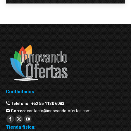
Contáctanos
Teléfono:
+52 55 1130 6083
Correo:
contacto@innovando-ofertas.com
Facebook
Twitter
YouTube
Tienda fisica:
page
page
page