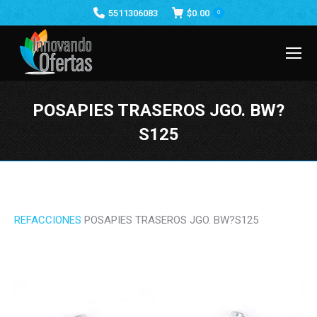
5511306083
$
0.00
0
POSAPIES TRASEROS JGO. BW?
S125
Estás aquí:
REFACCIONES
POSAPIES TRASEROS JGO. BW?S125