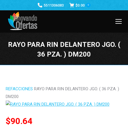
5511306083
$
0.00
0
RAYO PARA RIN DELANTERO JGO. (
36 PZA. ) DM200
Estás aquí:
REFACCIONES
RAYO PARA RIN DELANTERO JGO. ( 36 PZA. )
DM200
$
90.64