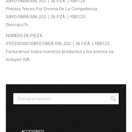
RAYO PARA RIN JGO. ( 36 PZA. ) YBR125
Precios ?nicos Por Encima De La Competencia
RAYO PARA RIN JGO. ( 36 PZA. ) YBR125
Descripci?n
NUMERO DE PIEZA
RYO3303001RAYO PARA RIN JGO. ( 36 PZA. ) YBR125
Facturamos todos nuestros productos y los precios ya
incluyen IVA.
ACCESORIOS