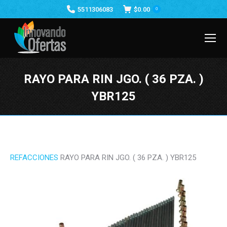
5511306083
$
0.00
0
RAYO PARA RIN JGO. ( 36 PZA. )
YBR125
Estás aquí:
REFACCIONES
RAYO PARA RIN JGO. ( 36 PZA. ) YBR125