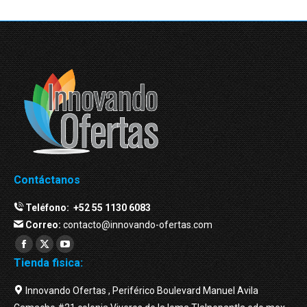
Contáctanos
Teléfono:
+52 55 1130 6083
Correo:
contacto@innovando-ofertas.com
Facebook
Twitter
YouTube
Tienda fisica:
page
page
page
opens
opens
opens
Innovando Ofertas , Periférico Boulevard Manuel Avila
in
in
in