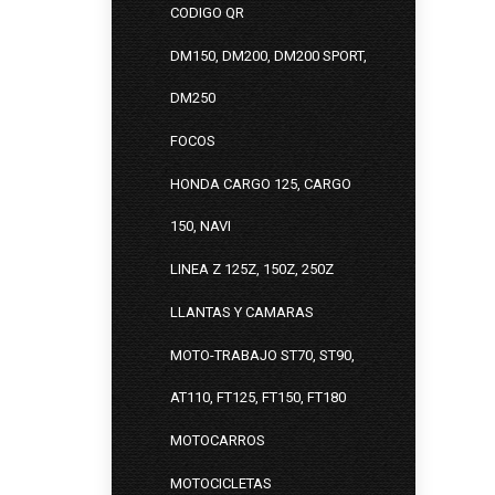
CODIGO QR
DM150, DM200, DM200 SPORT,
DM250
FOCOS
HONDA CARGO 125, CARGO
150, NAVI
LINEA Z 125Z, 150Z, 250Z
LLANTAS Y CAMARAS
MOTO-TRABAJO ST70, ST90,
AT110, FT125, FT150, FT180
MOTOCARROS
MOTOCICLETAS