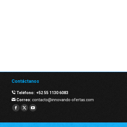
Contáctanos
Teléfono:
+52 55 1130 6083
Correo:
contacto@innovando-ofertas.com
Facebook
Twitter
YouTube
page
page
page
opens
opens
opens