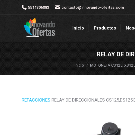
5511306083
5511306083
contacto@innovando-ofertas.com
contacto@innovando-ofertas.com
Inicio
Productos
Nos
Inicio
Productos
Nos
RELAY DE DI
Estás aquí:
Inicio
MOTONETA CS125, XS125,
REFACCIONES
RELAY DE DIRECCIONALES CS125,DS125,