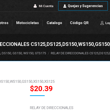
Quejas y Sugerencias
Quejas y Sugerencias
Mi Cuenta
Mi Cuenta
otros
Motocicletas
Catalogo
Código QR
Lo
otros
Motocicletas
Catalogo
Código QR
Lo
RECCIONALES CS125,DS125,DS150,WS150,GS150
 DS150, GS150, WS150, GTS175
RELAY DE DIRECCIONALES CS125,DS125
DS150,WS150,GS150,XS150,XS125
$
20.39
RELAY DE DIRECCIONALES