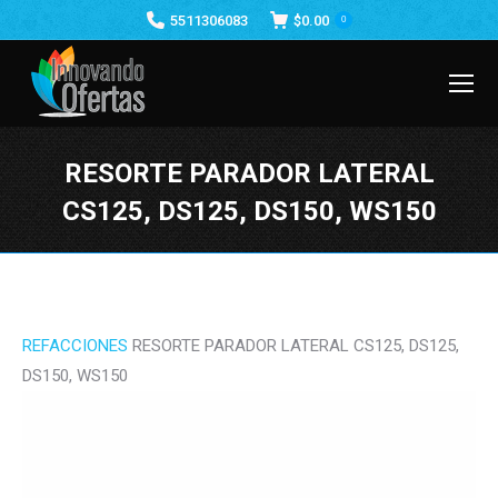
5511306083
$
0.00
0
RESORTE PARADOR LATERAL
CS125, DS125, DS150, WS150
Estás aquí:
REFACCIONES
RESORTE PARADOR LATERAL CS125, DS125,
DS150, WS150