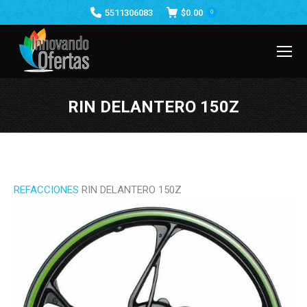
5511306083
$
0.00
0
RIN DELANTERO 150Z
Estás aquí:
REFACCIONES
RIN DELANTERO 150Z