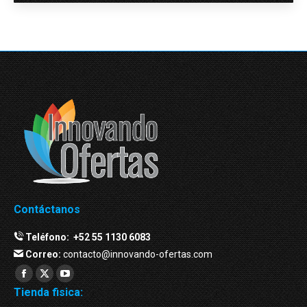
Contáctanos
Teléfono:
+52 55 1130 6083
Correo:
contacto@innovando-ofertas.com
Facebook
Twitter
YouTube
Tienda fisica:
page
page
page