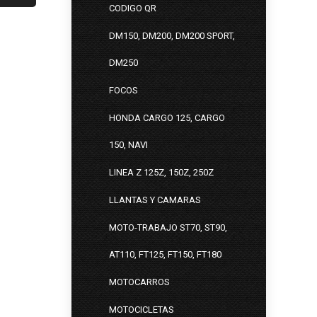
CODIGO QR
DM150, DM200, DM200 SPORT,
DM250
FOCOS
HONDA CARGO 125, CARGO
150, NAVI
LINEA Z 125Z, 150Z, 250Z
LLANTAS Y CAMARAS
MOTO-TRABAJO ST70, ST90,
AT110, FT125, FT150, FT180
MOTOCARROS
MOTOCICLETAS