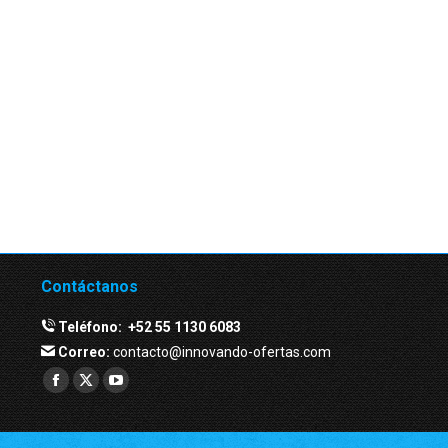
Contáctanos
Teléfono:
+52 55 1130 6083
Correo:
contacto@innovando-ofertas.com
Facebook
Twitter
YouTube
page
page
page
opens
opens
opens