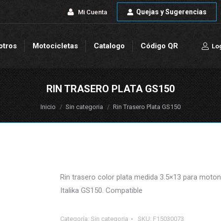
Quejas y Sugerencias
Quejas y Sugerencias
Mi Cuenta
Mi Cuenta
otros
Motocicletas
Catalogo
Código QR
Lo
otros
Motocicletas
Catalogo
Código QR
Lo
RIN TRASERO PLATA GS150
Estás aquí:
Inicio
Sin categoria
Rin Trasero Plata GS150
Rin trasero color plata medida 3.5×13 para moto
Italika GS150. Compatible
Categoría:
Sin categoria
SKU:
F15030073