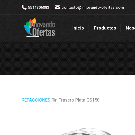
5511306083
5511306083
contacto@innovando-ofertas.com
contacto@innovando-ofertas.com
Inicio
Productos
Nos
Inicio
Productos
Nos
REFACCIONES
Rin Trasero Plata GS150