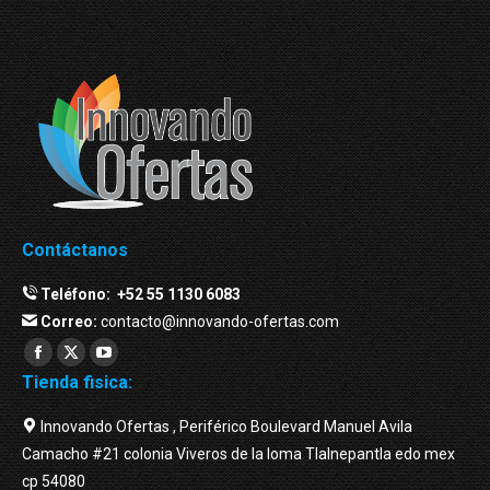
Contáctanos
Teléfono:
+52 55 1130 6083
Correo:
contacto@innovando-ofertas.com
Facebook
Twitter
YouTube
Tienda fisica:
page
page
page
opens
opens
opens
Innovando Ofertas , Periférico Boulevard Manuel Avila
in
in
in
Camacho #21 colonia Viveros de la loma Tlalnepantla edo mex
new
new
new
cp 54080