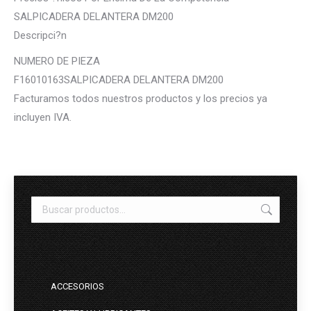
SALPICADERA DELANTERA DM200
Descripci?n
NUMERO DE PIEZA
F16010163SALPICADERA DELANTERA DM200
Facturamos todos nuestros productos y los precios ya
incluyen IVA.
ACCESORIOS