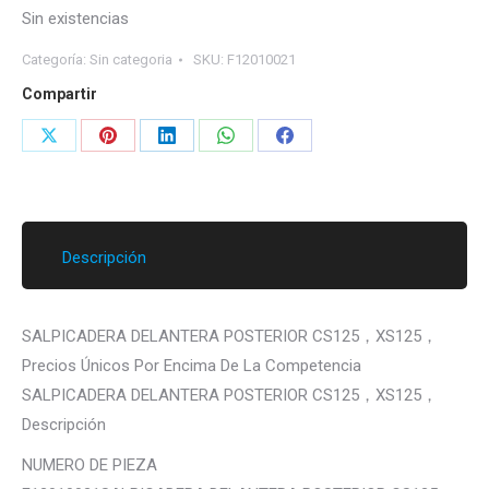
Sin existencias
Categoría:
Sin categoria
SKU:
F12010021
Compartir
Share
Share
Share
Share
Share
on
on
on
on
on
X
Pinterest
LinkedIn
WhatsApp
Facebook
Descripción
SALPICADERA DELANTERA POSTERIOR CS125，XS125，
Precios Únicos Por Encima De La Competencia
SALPICADERA DELANTERA POSTERIOR CS125，XS125，
Descripción
NUMERO DE PIEZA